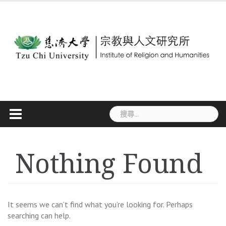
Skip
to
content
搜
尋
關
鍵
Nothing Found
字:
It seems we can’t find what you’re looking for. Perhaps
searching can help.