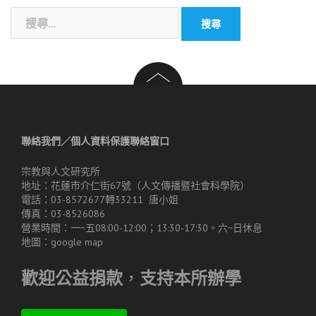
搜
尋
關
鍵
字:
聯絡我們／個人資料保護聯絡窗口
宗教與人文研究所
地址：花蓮市介仁街67號（人文傳播暨社會科學院）
電話：03-8572677轉33211 唐小姐
傳真：03-8526086
營業時間：一~五08:00-12:00；13:30-17:30。六~日休息
地圖：
google map
歡迎公益捐款
，
支持本所辦學