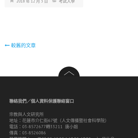
2018 年 12 月 3 日
考試入學
文
較舊的文章
章
導
覽
聯絡我們／個人資料保護聯絡窗口
宗教與人文研究所
地址：花蓮市介仁街67號（人文傳播暨社會科學院）
電話：03-8572677轉33211 唐小姐
傳真：03-8526086