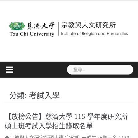
Skip
to
content
搜
尋
關
鍵
分類:
考試入學
字:
【放榜公告】慈濟大學 115 學年度研究所
碩士班考試入學招生錄取名單
◆宗教與人文研究所碩士班 宗教組-一般生 正取三名 1153