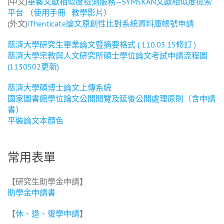
(中文)
華藝文獻相似度檢測服務—SYMSKAN文獻相似度檢索
平台
（
使用手冊
教學影片
）
(外文)
iThenticate論文原創性比對系統資料庫帳號申請
慈濟大學研究生畢業論文暨摘要格式 ( 110.03.15修訂 )
慈濟大學宗教與人文研究所碩士學位論文考試申請流程圖
(1130502更新)
慈濟大學碩博士論文上傳系統
國家圖書館學位論文公開閱覽及延後公開處理原則（含申請
書）
平裝論文本顏色
常用表單
【研究生助學金申請】
助學金申請書
【
休、退、復學申請
】