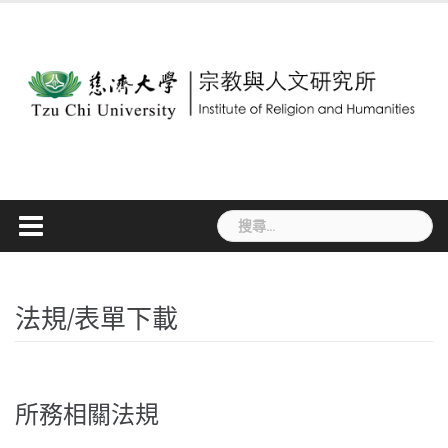
Skip
to
content
搜
尋
關
鍵
字:
法規/表單下載
所務相關法規