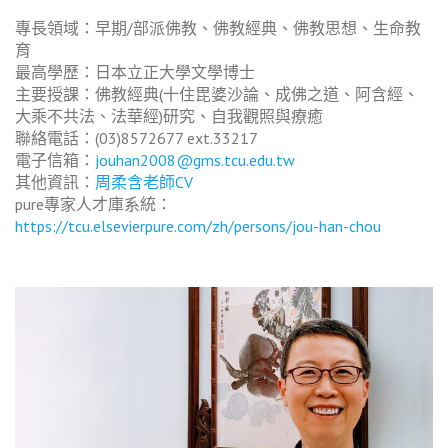
專長領域：早期/部派佛教、佛教經典、佛教思想、生命教
育
最高學歷：日本立正大學文學博士
主要授課：佛教經典(十住毘婆沙論、成佛之道、阿含經、
大乘不共法、法華經)研究、自我觀照與療癒
聯絡電話：(03)8572677 ext.33217
電子信箱：
jouhan2008@gms.tcu.edu.tw
其他資訊：
周柔含老師CV
pure專家人才庫系統：
https://tcu.elsevierpure.com/zh/persons/jou-han-chou