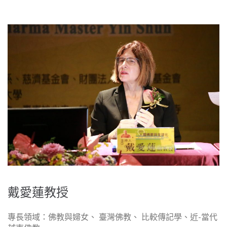
戴愛蓮教授
專長領域：佛教與婦女、 臺灣佛教、 比較傳記學、近-當代