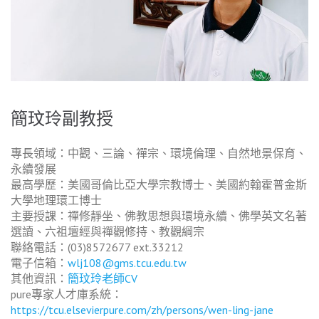
簡玟玲副教授
專長領域：中觀、三論、禪宗、環境倫理、自然地景保育、
永續發展
最高學歷：美國哥倫比亞大學宗教博士、美國約翰霍普金斯
大學地理環工博士
主要授課：禪修靜坐、佛教思想與環境永續、佛學英文名著
選讀、六祖壇經與禪觀修持、教觀綱宗
聯絡電話：(03)8572677 ext.33212
電子信箱：
wlj108@gms.tcu.edu.tw
其他資訊：
簡玟玲老師CV
pure專家人才庫系統：
https://tcu.elsevierpure.com/zh/persons/wen-ling-jane