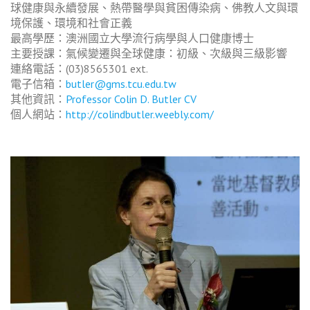
球健康與永續發展、熱帶醫學與貧困傳染病、佛教人文與環
境保護、環境和社會正義
最高學歷：澳洲國立大學流行病學與人口健康博士
主要授課：氣候變遷與全球健康：初級、次級與三級影響
連絡電話：(03)8565301 ext.
電子信箱：
butler@gms.tcu.edu.tw
其他資訊：
Professor Colin D. Butler CV
個人網站：
http://colindbutler.weebly.com/