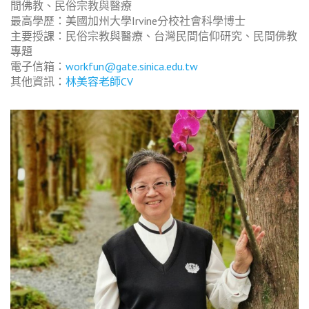
間佛教、民俗宗教與醫療
最高學歷：美國加州大學Irvine分校社會科學博士
主要授課：民俗宗教與醫療、台灣民間信仰研究、民間佛教
專題
電子信箱：
workfun@gate.sinica.edu.tw
其他資訊：
林美容老師CV