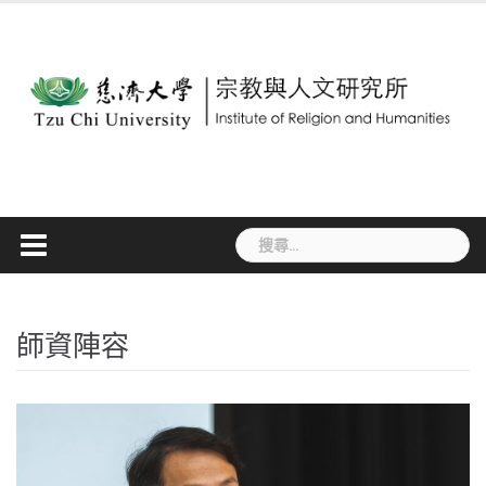
Skip
to
content
搜
尋
關
鍵
字:
師資陣容