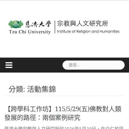
Skip
to
content
搜
尋
關
鍵
分類:
活動集錦
字:
【跨學科工作坊】115/5/29(五)佛教對人類
發展的路徑：兩個案例研究
慈濟大學宗教與人文研究所於2026年5月29日，在介仁校區