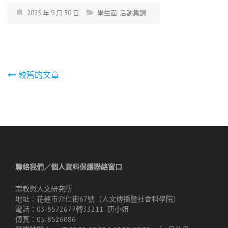
2025 年 9 月 30 日
學生面
,
活動集錦
文
較舊的文章
章
導
覽
聯絡我們／個人資料保護聯絡窗口
宗教與人文研究所
地址：花蓮市介仁街67號（人文傳播暨社會科學院）
電話：03-8572677轉33211 唐小姐
傳真：03-8526086