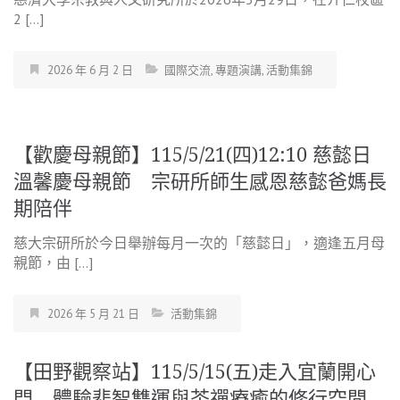
2 […]
2026 年 6 月 2 日
國際交流
,
專題演講
,
活動集錦
【歡慶母親節】115/5/21(四)12:10 慈懿日
溫馨慶母親節 宗研所師生感恩慈懿爸媽長
期陪伴
慈大宗研所於今日舉辦每月一次的「慈懿日」，適逢五月母
親節，由 […]
2026 年 5 月 21 日
活動集錦
【田野觀察站】115/5/15(五)走入宜蘭開心
門 體驗悲智雙運與茶禪療癒的修行空間