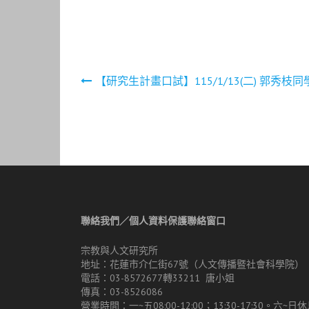
文
【研究生計畫口試】115/1/13(二) 郭秀枝同
章
導
覽
聯絡我們／個人資料保護聯絡窗口
宗教與人文研究所
地址：花蓮市介仁街67號（人文傳播暨社會科學院）
電話：03-8572677轉33211 唐小姐
傳真：03-8526086
營業時間：一~五08:00-12:00；13:30-17:30。六~日