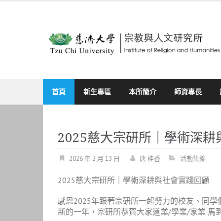
Skip
to
content
首頁
新生專區
本所簡介
師資專長
2025慈大宗研所｜學術深
2026 年 2 月 13 日
唐 桂香
活動集錦
2025慈大宗研所｜學術深耕與社會實踐回顧
感恩2025年跟著宗研所一起努力的校友、同學
新的一年，宗研所恭賀大家道業/學業/家業 