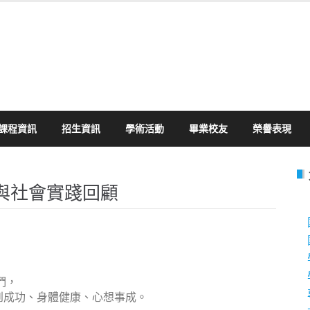
課程資訊
招生資訊
學術活動
畢業校友
榮譽表現
耕與社會實踐回顧
們，
馬到成功、身體健康、心想事成。