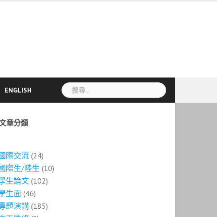
搜
ENGLISH
尋
關
鍵
文章分類
字:
國際交流
(24)
國際生/陸生
(10)
學生論文
(102)
學生面
(46)
專題演講
(185)