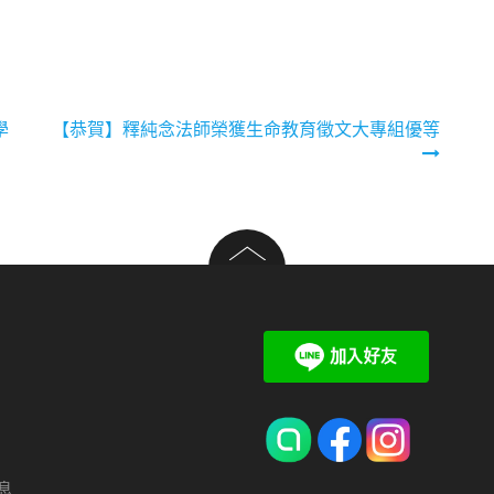
學
【恭賀】釋純念法師榮獲生命教育徵文大專組優等
休息