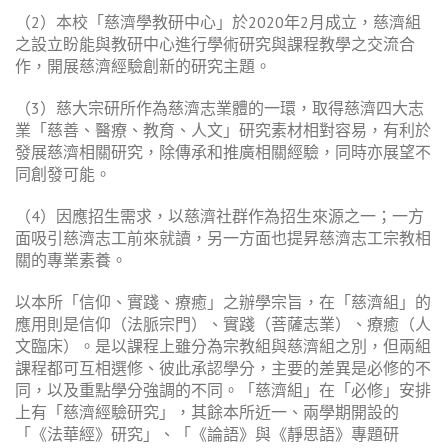
（2）本校「慈濟學教研中心」於2020年2月成立，慈濟組
之設立盼能與教研中心進行學術研究與課程教學之交流合
作，開展慈濟經驗創新的研究主題。
（3）慈大宗研所作為慈濟志業體的一環，取得慈濟四大志
業「慈善、醫療、教育、人文」研究素材相對容易，有利於
發展慈濟相關研究，除傳承和推廣相關經驗，同時亦展望不
同創發可能。
（4）因應招生需求，以慈濟社群作為招生來源之一；一方
面吸引慈濟志工前來就讀，另一方面也提昇慈濟志工宗教相
關的專業素養。
以本所「信仰、實踐、療癒」之辦學宗旨，在「慈濟組」的
應用則是信仰（法脈宗門）、實踐（菩薩志業）、療癒（人
文臨床）。是以課程上雖分為宗教組與慈濟組之別，但兩組
課程都可互相選修、彼此承認學分，主要的差異是必修的不
同，以及重點學分強調的不同。「慈濟組」在「必修」安排
上有「慈濟經驗研究」，其餘本所近一、兩學期開設的
「《法華經》研究」、「《論語》與《靜思語》專題研