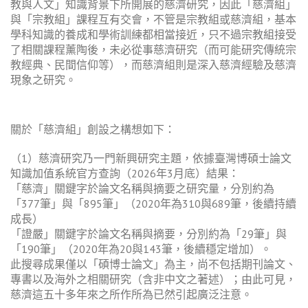
教與人文」知識背景下所開展的慈濟研究，因此「慈濟組」
與「宗教組」課程互有交會，不管是宗教組或慈濟組，基本
學科知識的養成和學術訓練都相當接近，只不過宗教組接受
了相關課程薰陶後，未必從事慈濟研究（而可能研究傳統宗
教經典、民間信仰等），而慈濟組則是深入慈濟經驗及慈濟
現象之研究。
關於「慈濟組」創設之構想如下：
（1）慈濟研究乃一門新興研究主題，依據臺灣博碩士論文
知識加值系統官方查詢（2026年3月底）結果：
「慈濟」關鍵字於論文名稱與摘要之研究量，分別約為
「377筆」與「895筆」（2020年為310與689筆，後續持續
成長）
「證嚴」關鍵字於論文名稱與摘要，分別約為「29筆」與
「190筆」（2020年為20與143筆，後續穩定增加）。
此搜尋成果僅以「碩博士論文」為主，尚不包括期刊論文、
專書以及海外之相關研究（含非中文之著述）；由此可見，
慈濟這五十多年來之所作所為已然引起廣泛注意。