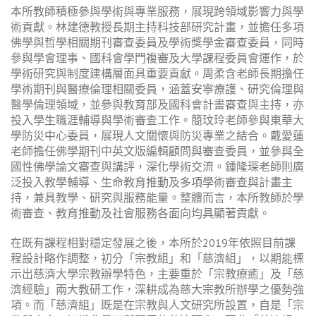
本所教師積極參與學術與專業服務，展現跨領域影響力與學
術貢獻。林建德教授長期主持科技部研究計畫，並擔任多項
佛學與哲學相關期刊審查委員及學術獎學金審查委員，同時
參與學會理事、國科會學門複審及大學課程委員會運作，於
學術研究與制度建構層面具重要貢獻。周柔含老師長期擔任
學術期刊與醫療倫理相關委員，涵蓋安寧療護、研究倫理與
醫學倫理領域，並參與教育部及國科會計畫審查與主持，亦
投入學生職涯輔導與學術審查工作。簡玟玲老師參與東華大
學防災中心委員，展現人文關懷與防災專業之結合。戴愛蓮
老師擔任佛學期刊中英文版編輯顧問與審查委員，並參與全
國性佛學論文審查與講評，深化學術交流。鍾隆琛老師則廣
泛投入教學輔導、生命教育推動及多項學術審查與計畫主
持，兼具教學、研究與服務能量。整體而言，本所教師於學
術審查、教育推動及社會服務各面向均具顯著貢獻。
在既有課程相對穩定發展之後，本所於2019年依照目前課
程設計略作調整，初分「宗教組」和「慈濟組」，以期能標
示出慈濟大學宗教辦學特色，主要重於「宗教療癒」及「慈
濟經驗」兩大教研工作，深耕成為慈大宗教所辦學之優勢強
項。而「慈濟組」既是在宗教與人文研究所設置，自是「宗