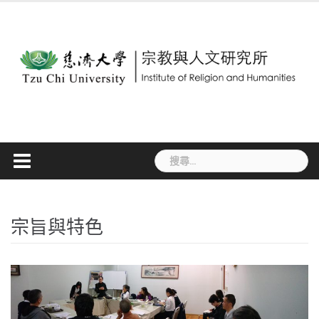
Skip
to
content
搜
尋
關
鍵
字:
宗旨與特色