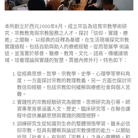
本所創立於西元2000年8月，成立宗旨為培育宗教學術研
究、宗教教育與宗教服務之人才，探討「信仰、實踐、療
癒」之關聯， 以經典的詮釋為基礎，在生活現場探究宗教
實踐過程，包括自助與助人的療癒經驗，從而發展學 術論
述，並落實於慈善、醫療、教育、文化、諮商、傳播諸領
域，培養理論與實踐的智慧，貫徹內修外行。特色如下：
從經典思想、哲學、宗教學、史學、心理學等學科角
度，一方面探討宗教的教理教義，另一 方面也探討宗
教信仰經驗，包括宗教如何緩解與療癒社會與個人苦
難。
實踐性的宗教經驗研究為關懷，思想研究為引導。師
資專業背景涵蓋人文、歷史、臨床研究等，在聯合課
程中提供兼顧思想與實踐的開闊視野。
訓練研究生從知識到生命的整體領悟學習，雖未必信
仰宗教，但具有體察與論述宗教情懷的能力，以期貼
近與「社會人」有別的「宗教人」之身心靈體驗，和