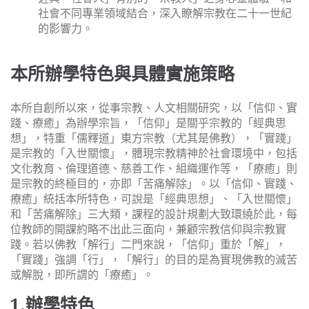
社會不同專業領域結合，深入瞭解宗教在二十一世紀
的影響力。
本所辦學特色與具體實施策略
本所自創所以來，從事宗教、人文相關研究，以「信仰、實
踐、療癒」為辦學宗旨，「信仰」是關乎宗教的「經典思
想」，特重「儒釋道」東方宗教（尤其是佛教），「實踐」
是宗教的「入世關懷」，體現宗教精神於社會環境中，包括
文化教育、倫理道德、慈善工作、組織運作等，「療癒」則
是宗教的終極目的，亦即「苦痛解除」。以「信仰、實踐、
療癒」統括本所特色，可說是「經典思想」、「入世關懷」
和「苦痛解除」三大類，課程的設計規劃大致環繞於此，每
位教師的開課約略不出此三面向，兼顧宗教信仰與宗教實
踐。若以佛教「解行」二門來說，「信仰」重於「解」，
「實踐」強調「行」，「解行」的目的是為實現佛教的滅苦
或解脫，即所謂的「療癒」。
1.
辦學特色