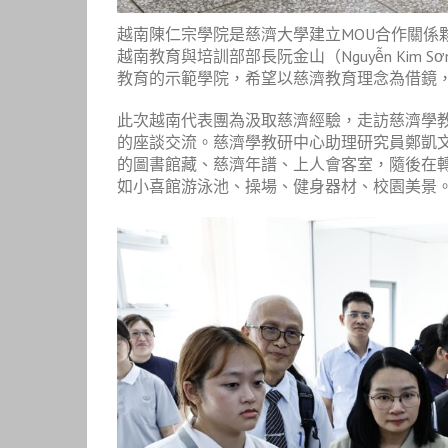
越南陳仁宗學院是慈濟大學建立MOU合作關係
越南教育與培訓部部長阮金山（Nguyễn Ki
教育的示範學院，希望以慈濟教育理念為借鏡
此次越南代表團為汲取慈濟經驗，走訪慈濟學
的座談交流。慈濟學教研中心助理研究員鄭凱
的圖書館藏、慈濟年譜、上人會客室，隨後在
如小喜館游泳池、操場、健身器材、校園美景