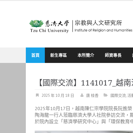
Skip
to
content
首頁
新生專區
本所簡介
師資專長
【國際交流】1141017_
2025 年 10 月 18 日
唐 桂香
國際交流
,
活
2025年10月17日，越南陳仁宗學院院長阮
陶海龍一行人蒞臨慈濟大學人社院參訪交流，
於院內設立「慈濟學研究中心」與「環保教育