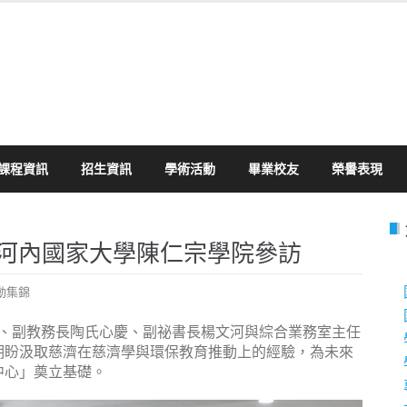
課程資訊
招生資訊
學術活動
畢業校友
榮譽表現
越南河內國家大學陳仁宗學院參訪
動集錦
進榮、副教務長陶氏心慶、副祕書長楊文河與綜合業務室主任
期盼汲取慈濟在慈濟學與環保教育推動上的經驗，為未來
中心」奠立基礎。