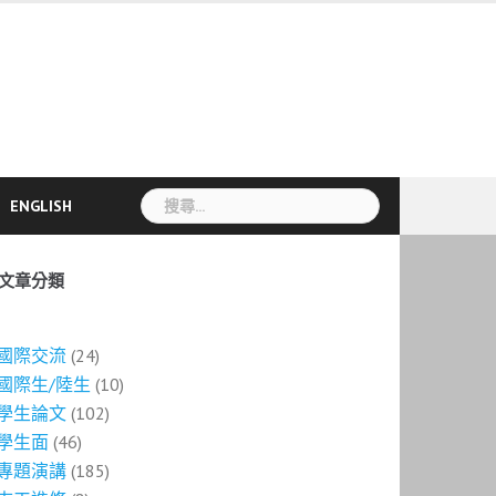
搜
ENGLISH
尋
關
鍵
文章分類
字:
國際交流
(24)
國際生/陸生
(10)
學生論文
(102)
學生面
(46)
專題演講
(185)