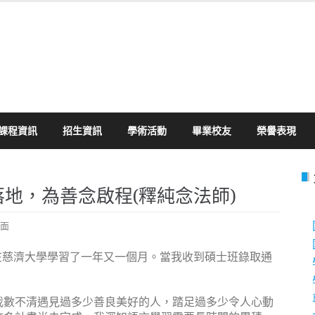
課程資訊
招生資訊
學術活動
畢業校友
榮譽表現
地，為善念啟程(釋純念法師)
面
已在慈濟大學學習了一年又一個月。當我收到碩士班錄取通
我數不清遇見過多少善良美好的人，踏足過多少令人心動