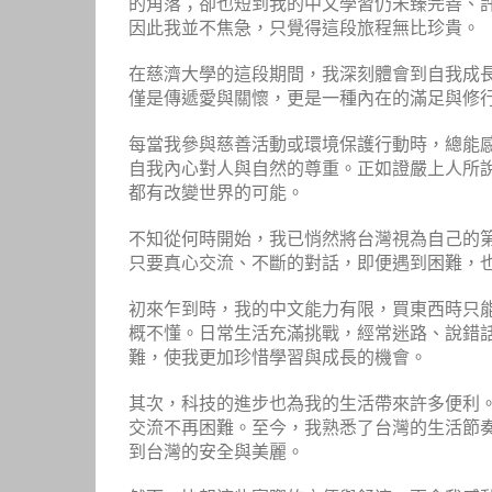
的角落；卻也短到我的中文學習仍未臻完善、
因此我並不焦急，只覺得這段旅程無比珍貴。
在慈濟大學的這段期間，我深刻體會到自我成
僅是傳遞愛與關懷，更是一種內在的滿足與修
每當我參與慈善活動或環境保護行動時，總能
自我內心對人與自然的尊重。正如證嚴上人所
都有改變世界的可能。
不知從何時開始，我已悄然將台灣視為自己的
只要真心交流、不斷的對話，即便遇到困難，
初來乍到時，我的中文能力有限，買東西時只
概不懂。日常生活充滿挑戰，經常迷路、說錯
難，使我更加珍惜學習與成長的機會。
其次，科技的進步也為我的生活帶來許多便利
交流不再困難。至今，我熟悉了台灣的生活節
到台灣的安全與美麗。