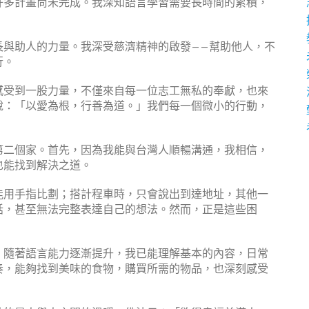
許多計畫尚未完成。我深知語言學習需要長時間的累積，
長與助人的力量。我深受慈濟精神的啟發——幫助他人，不
行。
感受到一股力量，不僅來自每一位志工無私的奉獻，也來
說：「以愛為根，行善為道。」我們每一個微小的行動，
第二個家。首先，因為我能與台灣人順暢溝通，我相信，
也能找到解決之道。
能用手指比劃；搭計程車時，只會說出到達地址，其他一
話，甚至無法完整表達自己的想法。然而，正是這些困
。隨著語言能力逐漸提升，我已能理解基本的內容，日常
奏，能夠找到美味的食物，購買所需的物品，也深刻感受