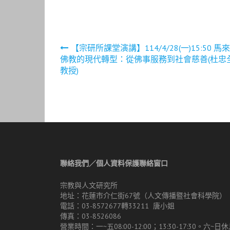
文
【宗研所課堂演講】114/4/28(一)15:50 馬
佛教的現代轉型：從佛事服務到社會慈善(杜忠
章
教授)
導
覽
聯絡我們／個人資料保護聯絡窗口
宗教與人文研究所
地址：花蓮市介仁街67號（人文傳播暨社會科學院）
電話：03-8572677轉33211 唐小姐
傳真：03-8526086
營業時間：一~五08:00-12:00；13:30-17:30。六~日