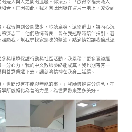
動的是人與人之間的溫暖。佛法云：「欲得幸福美滿人
緣和合，正因如此，我才有此因緣在這片土地上，感受到
晨，我習慣到公園散步，聆聽鳥鳴、遠望群山，讓內心沉
的慈濟志工，他們熱情善良，曾在我迷路時陪伴指引，甚
心照顧我，幫我尋找家鄉味的醬油，點滴情誼讓我倍感溫
過參與環境保護行動與社區活動，我累積了更多實踐經
盡一分心力，我的中文教師夢終能成真。我也期待有一
愛與善意傳遞下去，讓慈濟精神在我身上延續。
無，世間沒有不能與無能的事。」我願懷抱這分信念，在
所學所感轉化為善的力量，為世界帶來更多美好。