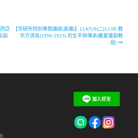
來西亞
【宗研所特別專題講座(直播)】114/5/6(二)12:00 教
全副
宗方濟各(1936-2025) 的生平與傳承(戴愛蓮副教
授)
休息