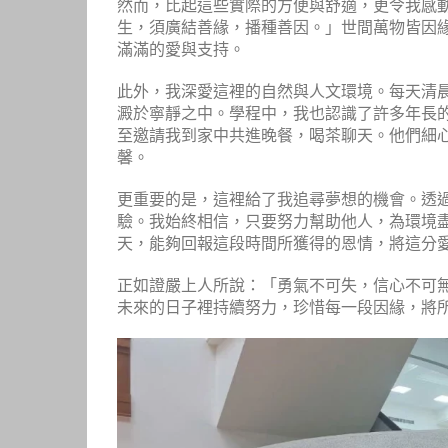
然而，比起這些實際的方便與舒適，更令我感
生，須廣結善緣，播種善因。」世間萬物皆因
滿滿的愛與支持。
此外，我深愛這裡的自然與人文環境。每天清
澱於寧靜之中。學程中，我也認識了許多年長
至邀請我到家中共進晚餐，喝茶聊天。他們細
馨。
更重要的是，這裡給了我追尋夢想的機會。透
驗。我始終相信，只要努力幫助他人，為環境
天，能夠回報這段時間所獲得的恩情，將這分
正如證嚴上人所說：「勇氣不可失，信心不可
未來的日子裡持續努力，珍惜每一段因緣，將