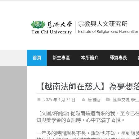
Skip
to
content
首頁
新生專區
本所簡介
師資專長
【越南法師在慈大】為夢想落
2025 年 4 月 24 日
唐 桂香
國際交流
,
學生
（文圖/釋純念) 從越南遠道而來的我，至今
知與獎學金的喜訊時，心中充滿了喜悅。
一年多的時間說長不長，說短也不短，長到讓