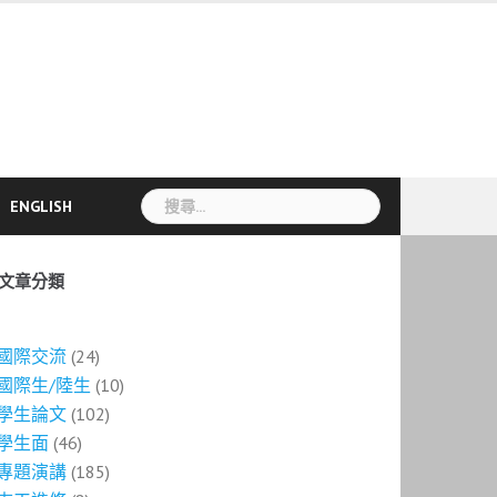
搜
ENGLISH
尋
關
鍵
文章分類
字:
國際交流
(24)
國際生/陸生
(10)
學生論文
(102)
學生面
(46)
專題演講
(185)