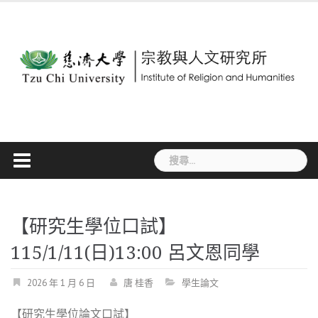
Skip
to
content
搜
尋
關
鍵
字:
【研究生學位口試】
115/1/11(日)13:00 呂文恩同學
2026 年 1 月 6 日
唐 桂香
學生論文
【研究生學位論文口試】