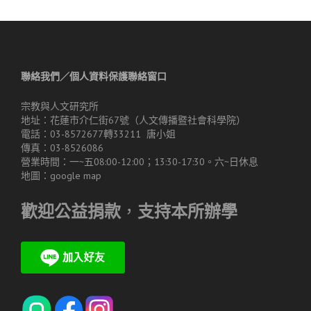
聯絡我們／個人資料保護聯絡窗口
宗教與人文研究所
地址：花蓮市介仁街67號（人文傳播暨社會科學院）
電話：03-8572677轉33211 唐小姐
傳真：03-8526086
營業時間：一~五08:00-12:00；13:30-17:30。六~日休息
地圖：
google map
歡迎公益捐款
，
支持本所辦學