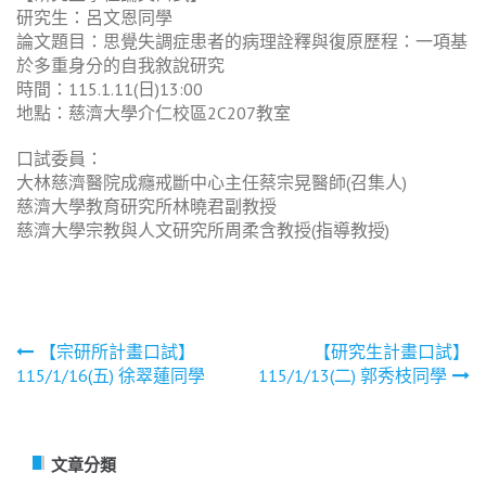
研究生：呂文恩同學
論文題目：思覺失調症患者的病理詮釋與復原歷程：一項基
於多重身分的自我敘說研究
時間：115.1.11(日)13:00
地點：慈濟大學介仁校區2C207教室
口試委員：
大林慈濟醫院成癮戒斷中心主任蔡宗晃醫師(召集人)
慈濟大學教育研究所林曉君副教授
慈濟大學宗教與人文研究所周柔含教授(指導教授)
文
【宗研所計畫口試】
【研究生計畫口試】
115/1/16(五) 徐翠蓮同學
115/1/13(二) 郭秀枝同學
章
導
覽
文章分類