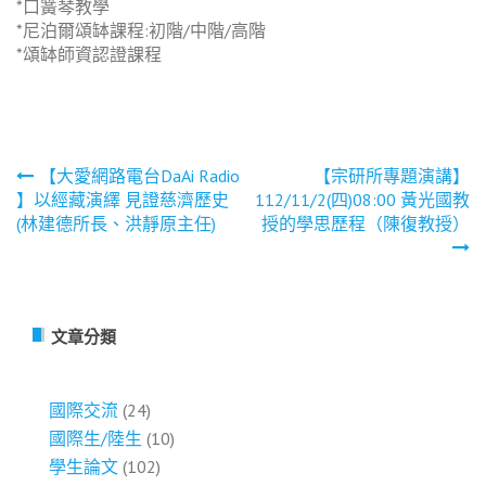
*口簧琴教學
*尼泊爾頌缽課程:初階/中階/高階
*頌缽師資認證課程
文
【大愛網路電台DaAi Radio
【宗研所專題演講】
】以經藏演繹 見證慈濟歷史
112/11/2(四)08:00 黃光國教
章
(林建德所長、洪靜原主任)
授的學思歷程（陳復教授）
導
覽
文章分類
國際交流
(24)
國際生/陸生
(10)
學生論文
(102)