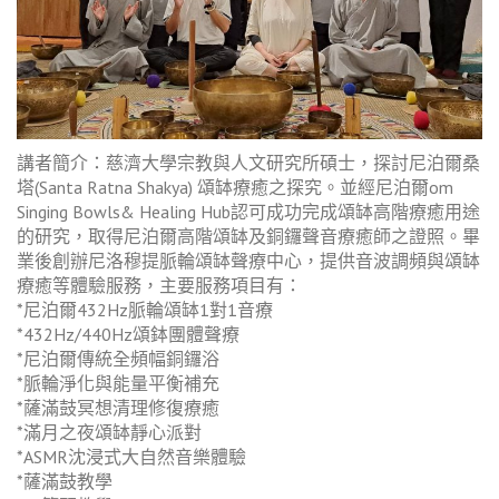
講者簡介：慈濟大學宗教與人文研究所碩士，探討尼泊爾桑
塔(Santa Ratna Shakya) 頌缽療癒之探究。並經尼泊爾om
Singing Bowls& Healing Hub認可成功完成頌缽高階療癒用途
的研究，取得尼泊爾高階頌缽及銅鑼聲音療癒師之證照。畢
業後創辦尼洛穆提脈輪頌缽聲療中心，提供音波調頻與頌缽
療癒等體驗服務，主要服務項目有：
*尼泊爾432Hz脈輪頌缽1對1音療
*432Hz/440Hz頌鉢團體聲療
*尼泊爾傳統全頻幅銅鑼浴
*脈輪淨化與能量平衡補充
*薩滿鼓冥想清理修復療癒
*滿月之夜頌缽靜心派對
*ASMR沈浸式大自然音樂體驗
*薩滿鼓教學