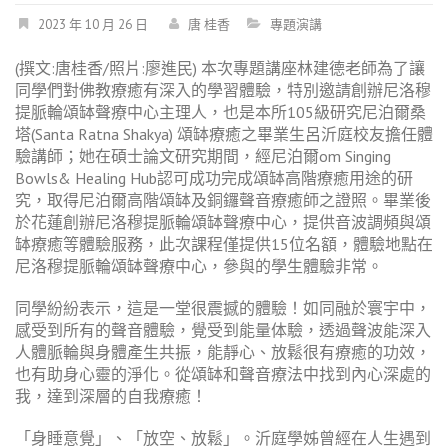
2023 年 10 月 26 日
唐 桂香
專題演講
(撰文:唐桂香/照片:廖進民) 本次專題講座林建德老師為了讓
同學們對佛教療癒有深入的學習體驗，特別邀請創辦尼洛穆
提脈輪頌缽聲療中心主理人，也是本所105級研究尼泊爾桑
塔(Santa Ratna Shakya) 頌缽療癒之畢業生呂沂庭校友擔任體
驗講師；她在碩士論文研究期間，經尼泊爾om Singing
Bowls& Healing Hub認可成功完成頌缽高階療癒用途的研
究，取得尼泊爾高階頌缽及銅鑼聲音療癒師之證照。畢業後
於花蓮創辦尼洛穆提脈輪頌缽聲療中心，提供音波調頻與頌
缽療癒等體驗服務，此次課程僅提供15位名額，體驗地點在
尼洛穆提脈輪頌缽聲療中心，參與的學生體驗非常。
同學紛紛表示，這是一堂很震撼的體驗！如同融於寰宇中，
感受到所有的聲音體驗，覺受到能量体驗，透過聲波能深入
人體脈輪與身體產生共振，能靜心、放鬆很有療癒的功效，
也有助身心靈的淨化。從頌缽和聲音療法中找到內心深處的
我，達到深層的自我療癒！
「身睡意覺」、「放空、放鬆」。沂庭學姊曾經在人生遇到