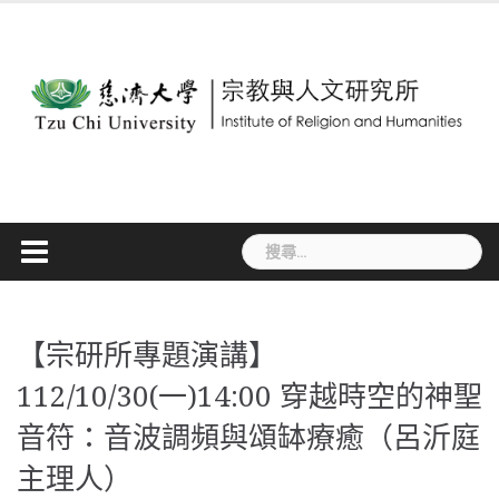
Skip
to
content
搜
尋
關
鍵
字:
【宗研所專題演講】
112/10/30(一)14:00 穿越時空的神聖
音符：音波調頻與頌缽療癒（呂沂庭
主理人）