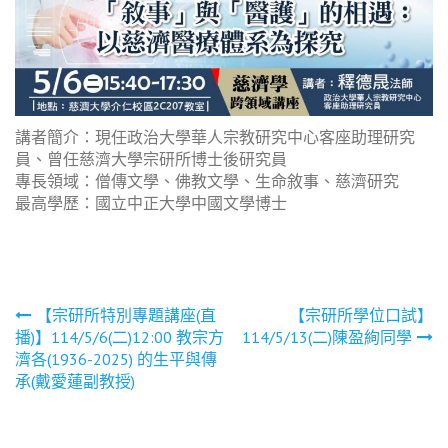
講者簡介：現任政治大學華人宗教研究中心客座助理研究
員、曾任慈濟大學宗研所博士後研究員
專長領域：僧傳文學、佛教文學、生命敘事、慈濟研究
最高學歷：國立中正大學中國文學博士
文
【宗研所特別專題講座(直
【宗研所學位口試】
播)】114/5/6(二)12:00 教宗方
114/5/13(二)陳盈絢同學
章
濟各(1936-2025) 的生平與傳
導
承(戴愛蓮副教授)
覽