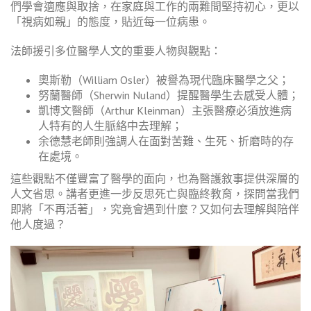
們學會適應與取捨，在家庭與工作的兩難間堅持初心，更以
「視病如親」的態度，貼近每一位病患。
法師援引多位醫學人文的重要人物與觀點：
奧斯勒（William Osler）被譽為現代臨床醫學之父；
努蘭醫師（Sherwin Nuland）提醒醫學生去感受人體；
凱博文醫師（Arthur Kleinman）主張醫療必須放進病
人特有的人生脈絡中去理解；
余德慧老師則強調人在面對苦難、生死、折磨時的存
在處境。
這些觀點不僅豐富了醫學的面向，也為醫護敘事提供深層的
人文省思。講者更進一步反思死亡與臨終教育，探問當我們
即將「不再活著」，究竟會遇到什麼？又如何去理解與陪伴
他人度過？