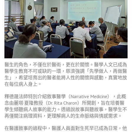
醫生的角色，不僅在於醫術，更在於關懷。醫學人文已成為
醫學生教育不可或缺的一環，慈濟強調「先學做人，再做醫
生」，希望培育出的醫者能將人性的關懷與感動，真實地放
在每位病人身上。
釋德晟法師特別介紹敘事醫學（Narrative Medicine），此概
念由麗塔·夏隆教授（Dr. Rita Charon）所開創，旨在培養醫
學生傾聽病人故事的能力。透過說故事與聽故事，醫學生不
再僅關注病理資料，更理解病人的生命脈絡與情感需求。
在醫護敘事的過程中，醫護人員面對生死早已成為日常，他