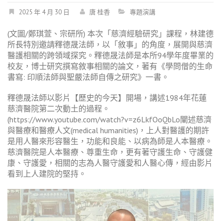
2025 年 4 月 30 日
唐 桂香
專題演講
(文圖/鄭琪萱、宗研所) 本次「慈濟經驗研究」課程，林建德
所長特別邀請釋德晟法師，以「敘事」的角度，展開與慈濟
醫護相關的跨領域探究。釋德晟法師是本所94學年度畢業的
校友，博士研究撰寫敘事相關的論文，著有《學問僧的生命
書寫: 印順法師與聖嚴法師自傳之研究》一書。
釋德晟法師以影片【歷史的今天】開場，講述1984年花蓮
慈濟醫院第二次動土的過程。
(https://www.youtube.com/watch?v=z6LkfOoQbLo闡述慈濟
與醫療和醫療人文(medical humanities)，上人對醫護的期許
是用人醫來形容醫生，功能和良能、以病為師是人本醫療。
慈濟醫院是人本醫療、尊重生命，更有著守護生命、守護健
康、守護愛，相關的志為人醫守護愛和人醫心傳，經由影片
看到上人建院的堅持。