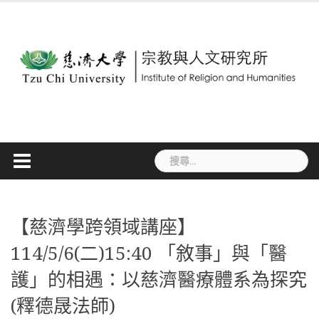
Skip
to
content
搜
尋
關
鍵
字:
【慈濟學跨領域講座】
114/5/6(二)15:40 「敘事」與「醫
護」的相遇：以慈濟醫療體系為探究
(釋德晟法師)