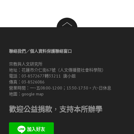
聯絡我們／個人資料保護聯絡窗口
宗教與人文研究所
地址：花蓮市介仁街67號（人文傳播暨社會科學院）
電話：03-8572677轉33211 唐小姐
傳真：03-8526086
營業時間：一~五08:00-12:00；13:30-17:30。六~日休息
地圖：
google map
歡迎公益捐款
，
支持本所辦學