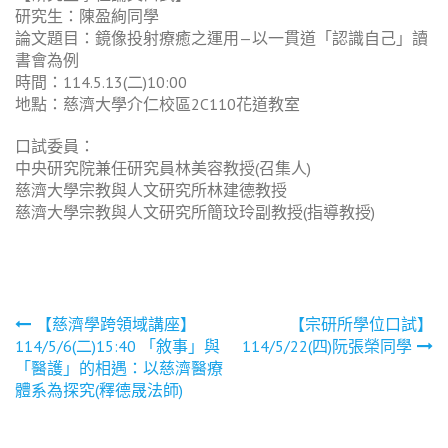
研究生：陳盈絢同學
論文題目：鏡像投射療癒之運用—以一貫道「認識自己」讀
書會為例
時間：114.5.13(二)10:00
地點：慈濟大學介仁校區2C110花道教室
口試委員：
中央研究院兼任研究員林美容教授(召集人)
慈濟大學宗教與人文研究所林建德教授
慈濟大學宗教與人文研究所簡玟玲副教授(指導教授)
文
【慈濟學跨領域講座】
【宗研所學位口試】
114/5/6(二)15:40 「敘事」與
114/5/22(四)阮張榮同學
章
「醫護」的相遇：以慈濟醫療
導
體系為探究(釋德晟法師)
覽