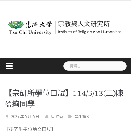
Skip
to
content
搜
尋
關
鍵
字:
【宗研所學位口試】114/5/13(二)陳
盈絢同學
2025 年 5 月 6 日
唐 桂香
學生論文
【研究生學位論文口試】