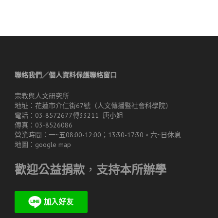
聯絡我們／個人資料保護聯絡窗口
宗教與人文研究所
地址：花蓮市介仁街67號（人文傳播暨社會科學院）
電話：03-8572677轉33211 唐小姐
傳真：03-8526086
營業時間：一~五08:00-12:00；13:30-17:30。六~日休息
地圖：
google map
歡迎公益捐款
，
支持本所辦學